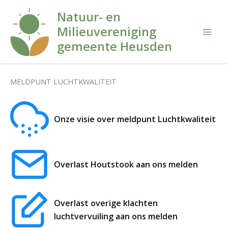
Ga
Natuur- en
naar
Milieuvereniging
de
inhoud
gemeente Heusden
MELDPUNT LUCHTKWALITEIT
Onze visie over meldpunt Luchtkwaliteit
Overlast Houtstook aan ons melden
Overlast overige klachten
luchtvervuiling aan ons melden