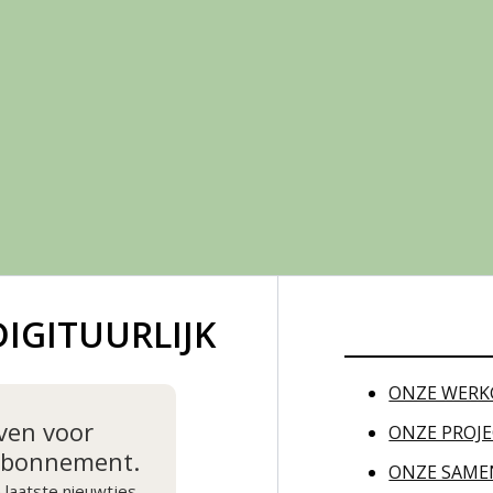
IGITUURLIJK
ONZE WERK
jven voor
ONZE PROJ
 abonnement.
ONZE SAME
 laatste nieuwtjes