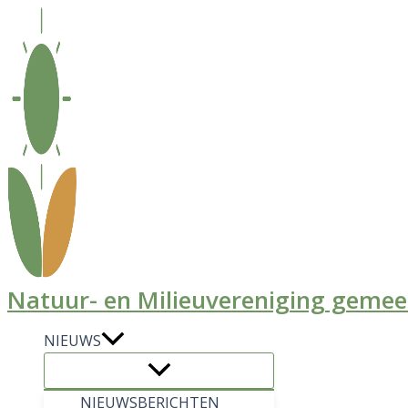
Ga
naar
de
inhoud
Natuur- en Milieuvereniging geme
NIEUWS
NIEUWSBERICHTEN