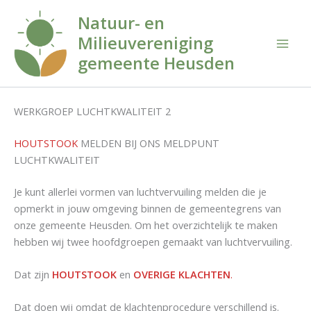
Ga
Natuur- en
naar
Milieuvereniging
de
inhoud
gemeente Heusden
WERKGROEP LUCHTKWALITEIT 2
HOUTSTOOK
MELDEN BIJ ONS MELDPUNT
LUCHTKWALITEIT
Je kunt allerlei vormen van luchtvervuiling melden die je
opmerkt in jouw omgeving binnen de gemeentegrens van
onze gemeente Heusden. Om het overzichtelijk te maken
hebben wij twee hoofdgroepen gemaakt van luchtvervuiling.
Dat zijn
HOUTSTOOK
en
OVERIGE KLACHTEN
.
Dat doen wij omdat de klachtenprocedure verschillend is.